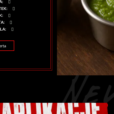
A
:
TEK
:
K
:
TA
:
ELA
:
rta