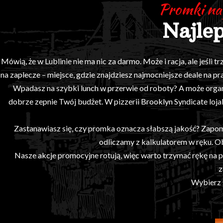
Promki na 
Najle
Mówią, że w Lublinie nie ma nic za darmo. Może i racja, ale jeśli
na zaplecze – miejsce, gdzie znajdziesz najmocniejsze deale na 
Wpadasz na szybki lunch w przerwie od roboty? A może organiz
dobrze zepnie Twój budżet. W pizzerii Brooklyn Syndicate lojal
Zastanawiasz się, czy promka oznacza słabszą jakość? Zapomni
odliczamy z kalkulatorem w ręku. Ob
Nasze akcje promocyjne rotują, więc warto trzymać rękę na puls
z
Wybierz s