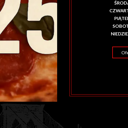
ŚROD
CZWAR
PIĄTE
SOBO
NIEDZI
Ofe