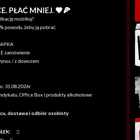
. PŁAĆ MNIEJ. 🖤🍕
likację mobilną?
5% powodu, żeby ją pobrać.
: APKA
E zamówienie
wynos / z dowozem
o: 31.08.2026r
ndykatu, Office Box i produkty alkoholowe
cu, dostawa i odbiór osobisty
AŁEK
:
K
: