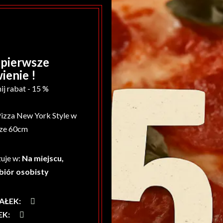
 pierwsze
enie !
j rabat - 15 %
Pizza New York Style w
ze 60cm
uje w:
Na miejscu,
biór osobisty
AŁEK
:
EK
: