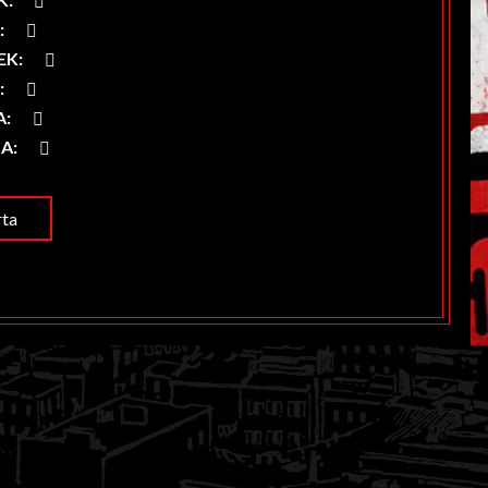
A
:
EK
:
K
:
A
:
LA
:
ta