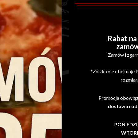
Rabat na
zamówi
Zamów i zgarni
*Zniżka nie obejmuje 
rozmiar
Promocja obowiąz
dostawa i od
PONIEDZI
WTOR