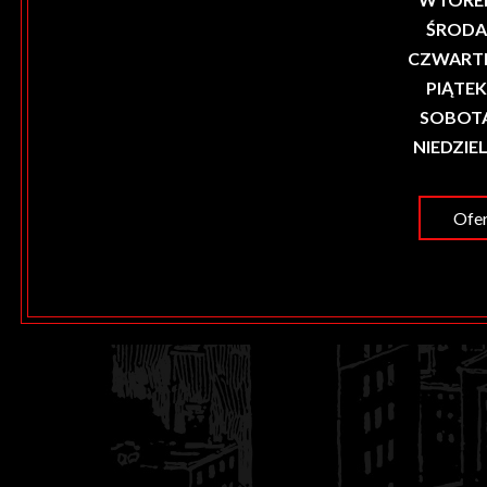
ŚROD
CZWART
PIĄTE
SOBOT
NIEDZIE
Ofer