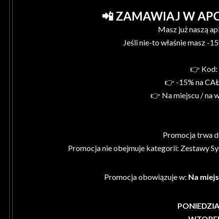
📲 ZAMAWIAJ W APCE
Masz już naszą ap
Jeśli nie-to właśnie masz -1
👉 Kod
👉 -15% na CAŁ
👉 Na miejscu / na 
Promocja trwa d
Promocja nie obejmuje kategorii: Zestawy Sy
Promocja obowiązuje w:
Na miejs
PONIEDZI
WTORE