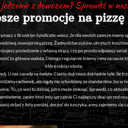
jedzenie z dowozem? Sprawdź w nasz
psze promocje na pizzę 
 trzymasz z Brooklyn Syndicate, wiesz, że dla swoich zawsze mamy 
prawdziwą, nowojorską pizzę. Żadnych haczyków, ukrytych kosztów i
ujesz posiedzenie z własną ekipą, czy po prostu odpalasz serial
ność to główna waluta. Dlatego regularnie tniemy ceny na nasze k
które robią robotę.
j. U nas zasady są święte. Ciasto dojrzewa dokładnie tyle, ile trz
niżamy rachunek, ale nigdy nie schodzimy ze standardów, bo w tej 
ie. To, co wisi tu dzisiaj, jutro może zniknąć. Sprawdź, co aktual
amówienie, zanim ktoś inny sprzątnie Ci najlepszy deal sprzed nos
wój układ z listy poniżej, dorzuć do koszyka, a my zajmiemy się ca