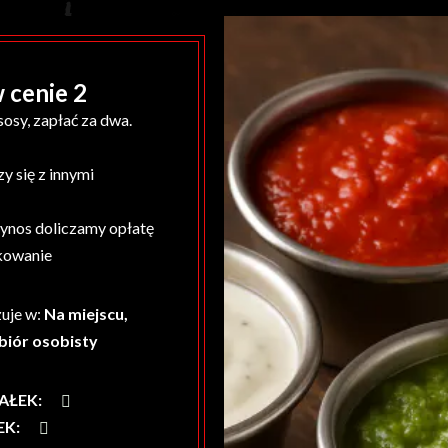
 cenie 2
sy, zapłać za dwa.
y się z innymi
ynos doliczamy opłatę
kowanie
uje w:
Na miejscu,
biór osobisty
AŁEK
:
EK
: