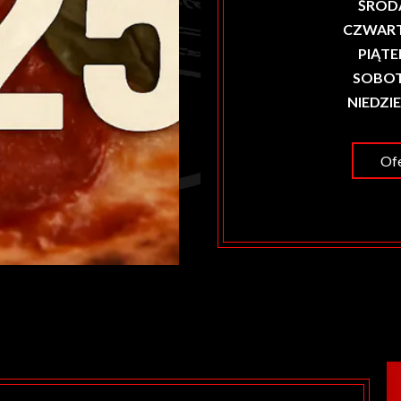
ŚROD
CZWAR
PIĄTE
SOBO
NIEDZI
Ofe