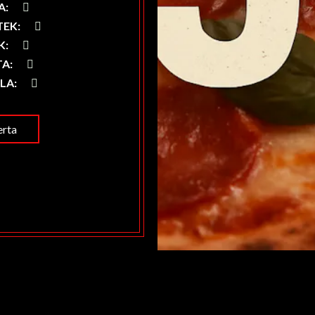
A
:
TEK
:
K
:
TA
:
ELA
:
rta