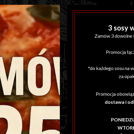
3 sosy w
Zamów 3 dowolne so
Promocja łącz
*do każdego sosu na w
za opa
Promocja obowiąz
dostawa i od
PONIEDZI
WTOR