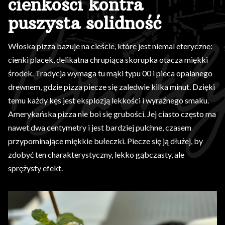
cienkości kontra
puszysta solidność
Włoska pizza bazuje na cieście, które jest niemal eteryczne:
cienki placek, delikatna chrupiąca skorupka otacza miękki
środek. Tradycja wymaga tu mąki typu 00 i pieca opalanego
drewnem, gdzie pizza piecze się zaledwie kilka minut. Dzięki
temu każdy kęs jest eksplozją lekkości i wyraźnego smaku.
Amerykańska pizza nie boi się grubości. Jej ciasto często ma
nawet dwa centymetry i jest bardziej pulchne, czasem
przypominające miękkie bułeczki. Piecze się ją dłużej, by
zdobyć ten charakterystyczny, lekko gąbczasty, ale
sprężysty efekt.