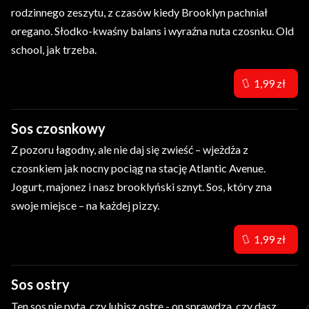
rodzinnego zeszytu, z czasów kiedy Brooklyn pachniał
oregano. Słodko-kwaśny balans i wyraźna nuta czosnku. Old
school, jak trzeba.
1,99 zł
Sos czosnkowy
Z pozoru łagodny, ale nie daj się zwieść – wjeżdża z
czosnkiem jak nocny pociąg na stację Atlantic Avenue.
Jogurt, majonez i nasz brooklyński sznyt. Sos, który zna
swoje miejsce – na każdej pizzy.
1,99 zł
Sos ostry
Ten sos nie pyta, czy lubisz ostre - on sprawdza, czy dasz