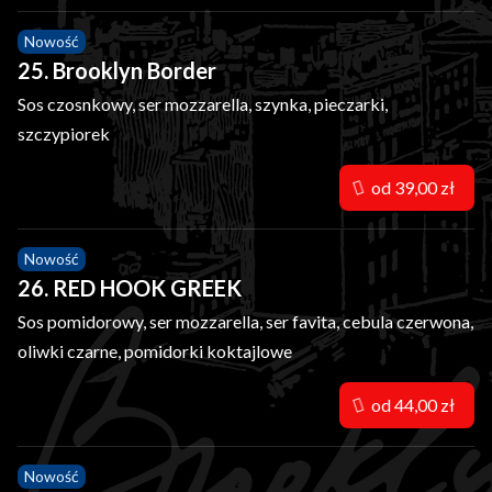
Nowość
25. Brooklyn Border
Sos czosnkowy, ser mozzarella, szynka, pieczarki,
szczypiorek
od 39,00 zł
Nowość
26. RED HOOK GREEK
Sos pomidorowy, ser mozzarella, ser favita, cebula czerwona,
oliwki czarne, pomidorki koktajlowe
od 44,00 zł
Nowość