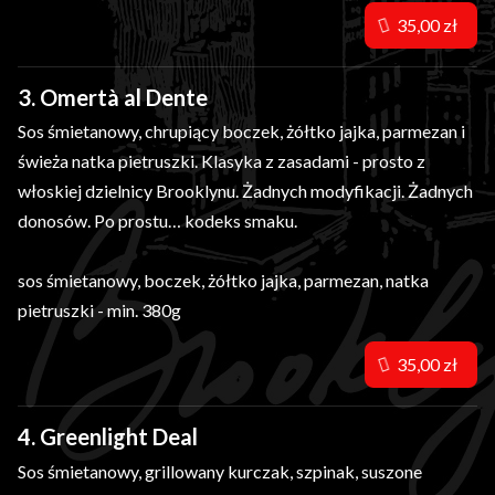
35,00 zł
3. Omertà al Dente
Sos śmietanowy, chrupiący boczek, żółtko jajka, parmezan i
świeża natka pietruszki. Klasyka z zasadami - prosto z
włoskiej dzielnicy Brooklynu. Żadnych modyfikacji. Żadnych
donosów. Po prostu… kodeks smaku.
sos śmietanowy, boczek, żółtko jajka, parmezan, natka
pietruszki - min. 380g
35,00 zł
4. Greenlight Deal
Sos śmietanowy, grillowany kurczak, szpinak, suszone