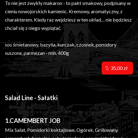
To nie jest zwykły makaron - to pakt smakowy, podpisany w
cieniu nowojorskich kamienic. Kremowy, aromatyczny, z
charakterem. Kiedy raz wejdziesz w ten układ… nie będziesz
chciał się z niego wyplątać.
sos śmietanowy, bazylia, kurczak, czosnek, pomidory
suszone, parmezan - min. 400g
35,00 zł
Salad Line - Sałatki
1.CAMEMBERT JOB
Mix Sałat, Pomidorki koktajlowe, Ogórek, Grillowany