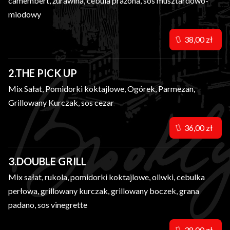
camembert, żurawina, cebula prażona, sos musztardowo-
miodowy
38,00 zł
2.THE PICK UP
Mix Sałat, Pomidorki koktajlowe, Ogórek, Parmezan,
Grillowany Kurczak, sos cezar
36,00 zł
3.DOUBLE GRILL
Mix sałat, rukola, pomidorki koktajlowe, oliwki, cebulka
perłowa, grillowany kurczak, grillowany boczek, grana
padano, sos vinegrette
38,00 zł