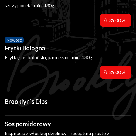
szczypiorek - min. 430g
39,00 zł
Nowość
Frytki Bologna
Frytki, sos boloński, parmezan - min. 430g
39,00 zł
Brooklyn`s Dips
Sos pomidorowy
Inspiracja z włoskiej dzielnicy – receptura prosto z