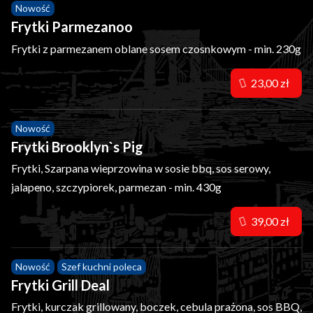
Nowość
Frytki Parmezanoo
Frytki z parmezanem oblane sosem czosnkowym - min. 230g
23,00 zł
Nowość
Frytki Brooklyn`s Pig
Frytki, Szarpana wieprzowina w sosie bbq, sos serowy,
jalapeno, szczypiorek, parmezan - min. 430g
39,00 zł
Nowość
Szef kuchni poleca
Frytki Grill Deal
Frytki, kurczak grillowany, boczek, cebula prażona, sos BBQ,