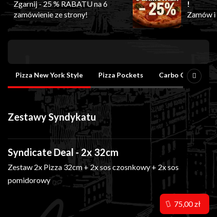
Zgarnij - 25 % RABATU na 6
!
zamówienie ze strony!
Zamów i 
*Zniżka 
York Sty
Oferta
Pizza New York Style
Pizza Pockets
Carbo Cartel - M
Zestawy Syndykatu
Syndicate Deal - 2x 32cm
Zestaw 2x Pizza 32cm + 2x sos czosnkowy + 2x sos
pomidorowy
75,00 zł