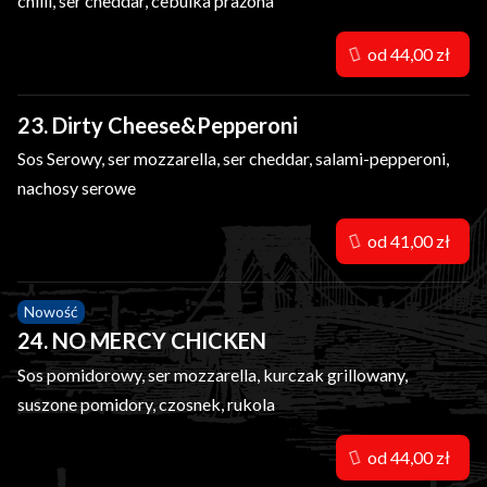
chilli, ser cheddar, cebulka prażona
od 44,00 zł
23. Dirty Cheese&Pepperoni
Sos Serowy, ser mozzarella, ser cheddar, salami-pepperoni,
nachosy serowe
od 41,00 zł
Nowość
24. NO MERCY CHICKEN
Sos pomidorowy, ser mozzarella, kurczak grillowany,
suszone pomidory, czosnek, rukola
od 44,00 zł