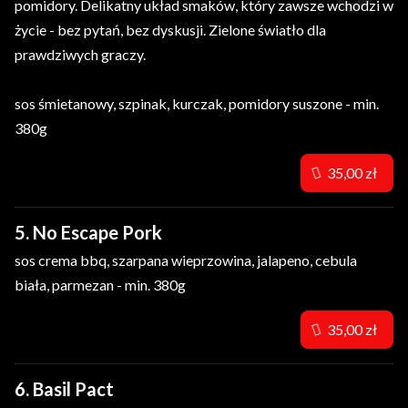
pomidory. Delikatny układ smaków, który zawsze wchodzi w
życie - bez pytań, bez dyskusji. Zielone światło dla
prawdziwych graczy.
sos śmietanowy, szpinak, kurczak, pomidory suszone - min.
380g
35,00 zł
5. No Escape Pork
sos crema bbq, szarpana wieprzowina, jalapeno, cebula
biała, parmezan - min. 380g
35,00 zł
6. Basil Pact