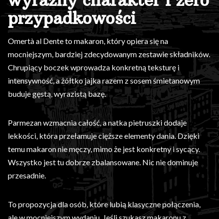
wyraźny charakter i zero
przypadkowości
Omertà al Dente to makaron, który opiera się na
mocniejszym, bardziej zdecydowanym zestawie składników.
Chrupiący boczek wprowadza konkretną teksturę i
intensywność, a żółtko jajka razem z sosem śmietanowym
buduje gęstą, wyrazistą bazę.
Parmezan wzmacnia całość, a natka pietruszki dodaje
lekkości, która przełamuje cięższe elementy dania. Dzięki
temu makaron nie męczy, mimo że jest konkretny i sycący.
Wszystko jest tu dobrze zbalansowane. Nic nie dominuje
przesadnie.
To propozycja dla osób, które lubią klasyczne połączenia,
ale w mocniejszym wydaniu. Jeśli szukasz makaronu z